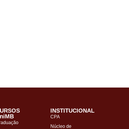
URSOS
INSTITUCIONAL
niMB
CPA
raduação
Núcleo de