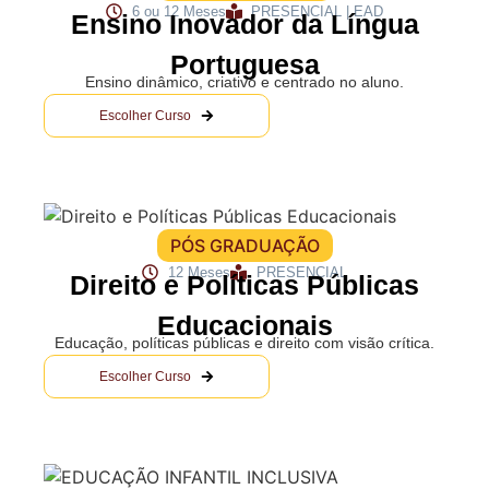
6 ou 12 Meses
PRESENCIAL | EAD
Ensino Inovador da Língua
Portuguesa
Ensino dinâmico, criativo e centrado no aluno.
Escolher Curso
PÓS GRADUAÇÃO
12 Meses
PRESENCIAL
Direito e Políticas Públicas
Educacionais
Educação, políticas públicas e direito com visão crítica.
Escolher Curso