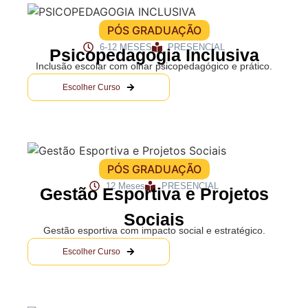
PÓS GRADUAÇÃO
6-12 MESES
PRESENCIAL
Psicopedagogia Inclusiva
Inclusão escolar com olhar psicopedagógico e prático.
Escolher Curso
PÓS GRADUAÇÃO
12 Meses
PRESENCIAL
Gestão Esportiva e Projetos
Sociais
Gestão esportiva com impacto social e estratégico.
Escolher Curso