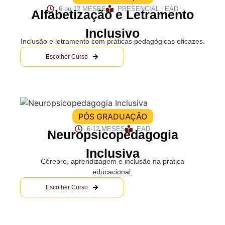
6 ou 12 MESES
PRESENCIAL | EAD
Alfabetização e Letramento
Inclusivo
Inclusão e letramento com práticas pedagógicas eficazes.
Escolher Curso
PÓS GRADUAÇÃO
6-12 MESES
EAD
Neuropsicopedagogia
Inclusiva
Cérebro, aprendizagem e inclusão na prática
educacional.
Escolher Curso