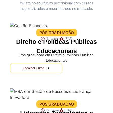
invista no seu futuro profissional com cursos
especializados e reconhecidos no mercado.
PÓS GRADUAÇÃO
6 meses
EAD
Direito e Políticas Públicas
Educacionais
Pós-graduação em Direito e Políticas Públicas
Educacionais
Escolher Curso
PÓS GRADUAÇÃO
6 meses
EAD