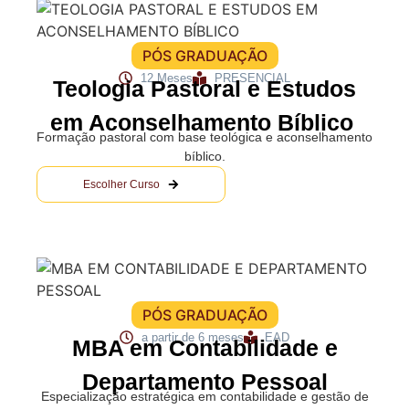
PÓS GRADUAÇÃO
12 Meses
PRESENCIAL
Teologia Pastoral e Estudos
em Aconselhamento Bíblico
Formação pastoral com base teológica e aconselhamento
bíblico.
Escolher Curso
PÓS GRADUAÇÃO
a partir de 6 meses
EAD
MBA em Contabilidade e
Departamento Pessoal
Especialização estratégica em contabilidade e gestão de