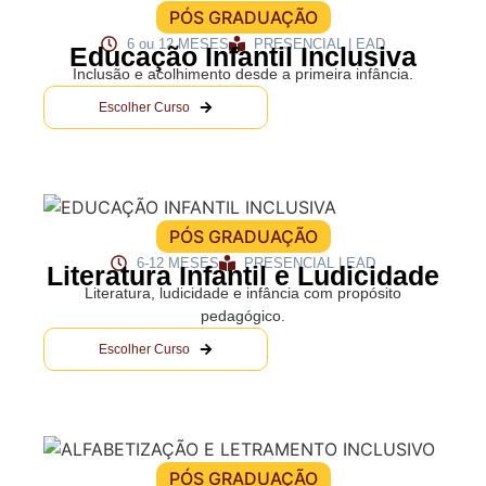
PÓS GRADUAÇÃO
6 ou 12 MESES
PRESENCIAL | EAD
Educação Infantil Inclusiva
Inclusão e acolhimento desde a primeira infância.
Escolher Curso
PÓS GRADUAÇÃO
6-12 MESES
PRESENCIAL | EAD
Literatura Infantil e Ludicidade
Literatura, ludicidade e infância com propósito
pedagógico.
Escolher Curso
PÓS GRADUAÇÃO