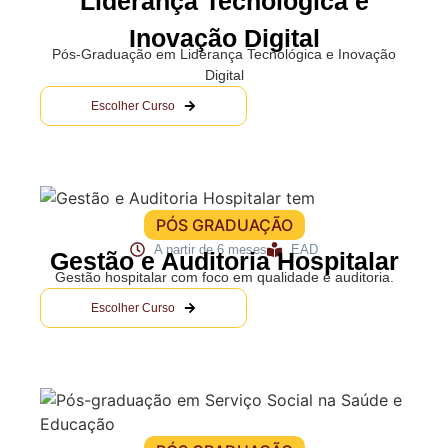
Liderança Tecnológica e
Inovação Digital
Pós-Graduação em Liderança Tecnológica e Inovação
Digital
Escolher Curso
PÓS GRADUAÇÃO
A partir de 6 meses
EAD
Gestão e Auditoria Hospitalar
Gestão hospitalar com foco em qualidade e auditoria.
Escolher Curso