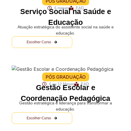
PÓS GRADUAÇÃO
6 meses
EAD
Serviço Social na Saúde e
Educação
Atuação estratégica do assistente social na saúde e
educação.
Escolher Curso
PÓS GRADUAÇÃO
6 ou 12 Meses
EAD
Gestão Escolar e
Coordenação Pedagógica
Gestão estratégica e liderança para transformar a
educação.
Escolher Curso