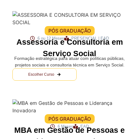
PÓS GRADUAÇÃO
6 ou 12 Meses
PRESENCIAL | EAD
Assessoria e Consultoria em
Serviço Social
Formação estratégica para atuar com políticas públicas,
projetos sociais e consultoria técnica em Serviço Social.
Escolher Curso
PÓS GRADUAÇÃO
6 Meses
EAD
MBA em Gestão de Pessoas e