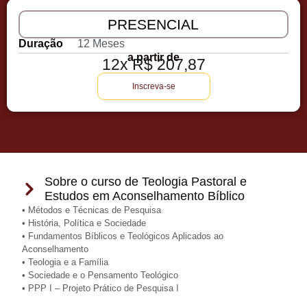
PRESENCIAL
Duração
12 Meses
a partir de
12x R$ 207,87
Inscreva-se
Sobre o curso de Teologia Pastoral e
Estudos em Aconselhamento Bíblico
• Métodos e Técnicas de Pesquisa
• História, Política e Sociedade
• Fundamentos Bíblicos e Teológicos Aplicados ao
Aconselhamento
• Teologia e a Família
• Sociedade e o Pensamento Teológico
• PPP I – Projeto Prático de Pesquisa I