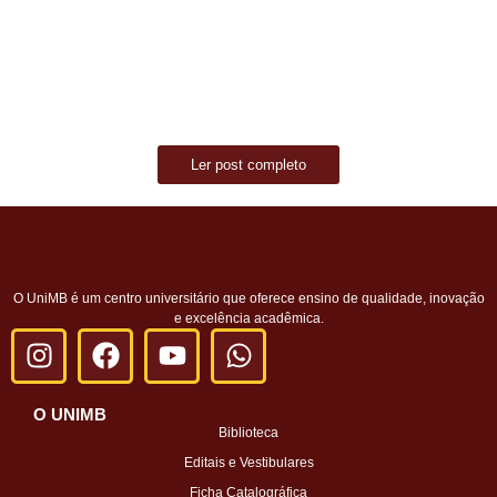
O Centro Universitário do Maciço de Baturité (UniMB) informa que já
está disponível o resultado da classificação do Processo Seletivo...
Read More
Ler post completo
O UniMB é um centro universitário que oferece ensino de qualidade, inovação
e excelência acadêmica.
O UNIMB
Biblioteca
Editais e Vestibulares
Ficha Catalográfica