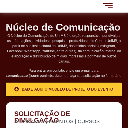
Núcleo de Comunicação
O Núcleo de Comunicação do UniMB é o órgão responsável por divulgar
as informações, atividades e pesquisas produzidas pelo Centro UniMB, a
partir do site institucional do UniMB, das mídias sociais (Instagram,
Facebook, WhatsApp, Youtube, entre outras), da comunicação interna, da
elaboração e distribuição de mídias impressas e por meio de outros
canais.
Para entrar em contato, envie um e-mail para:
comunicacao@centrounimb.edu.br
ou faça sua solicitação no formulário.
BAIXE AQUI O MODELO DE PROJETO DO EVENTO
SOLICITAÇÃO DE
DIVULGAÇÃO
ATIVIDADES | EVENTOS | CURSOS