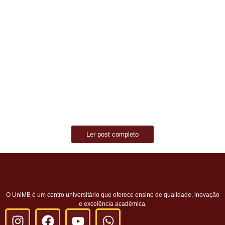
está aberto o período para envio de documentação dos candidatos...
Read More
Processo Seletivo nº 01/2026 – Resultado da
Classificação
março 17, 2026
/
No Comments
O Centro Universitário do Maciço de Baturité (UniMB) informa que já
está disponível o resultado da classificação do Processo Seletivo...
Read More
Ler post completo
O UniMB é um centro universitário que oferece ensino de qualidade, inovação
e excelência acadêmica.