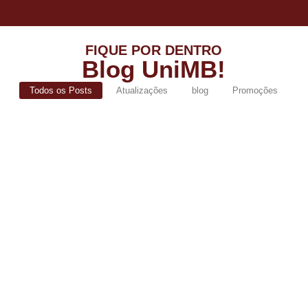
FIQUE POR DENTRO
Blog UniMB!
Todos os Posts
Atualizações
blog
Promoções
De volta ao sucesso: UniMB lança campanha
de Segunda Graduação com bolsas de até
100% para egressos
abril 15, 2026
/
No Comments
Você já conquistou o seu primeiro diploma com a gente, mas o
mercado de trabalho não para de evoluir. Que...
Read More
Processo Seletivo nº 01/2026 – Envio de
Documentação para Análise de Bolsa
março 18, 2026
/
No Comments
O Centro Universitário do Maciço de Baturité (UniMB) informa que