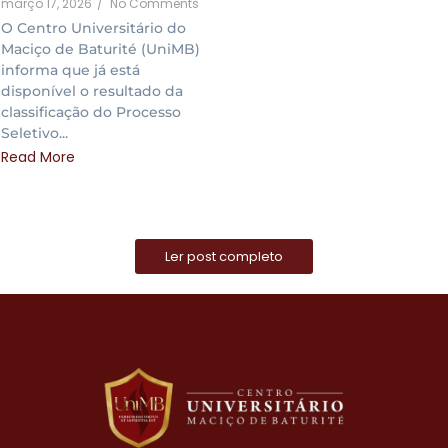
março 17, 2026
/
No Comments
O Centro Universitário do
Maciço de Baturité (UniMB)
informa que já está
disponível o resultado da
classificação do Processo
Seletivo...
Read More
Ler post completo