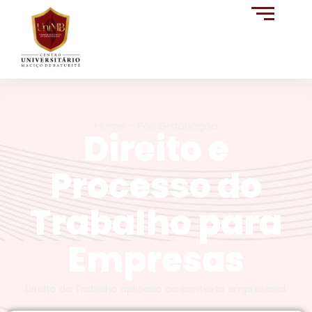
Home - Pós Graduação
Direito e
Processo do
Trabalho para
Empresas
Direito do Trabalho aplicado ao contexto empresarial.