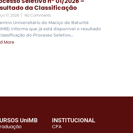
ocesso Seletivo nº 01/2026 –
sultado da Classificação
o 17, 2026
/
No Comments
entro Universitário do Maciço de Baturité
iMB) informa que já está disponível o resultado
classificação do Processo Seletivo...
d More
URSOS UniMB
INSTITUCIONAL
raduação
CPA