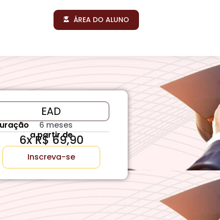
ÁREA DO ALUNO
EAD
uração
6 meses
a partir de
6x R$ 69,90
Inscreva-se