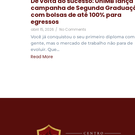
De volta ao sucesso: UniMB lança
campanha de Segunda Graduaç
com bolsas de até 100% para
egressos
abril 15, 2026
/
No Comments
Você já conquistou o seu primeiro diploma com
gente, mas o mercado de trabalho não para de
evoluir. Que...
Read More