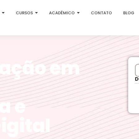
CURSOS
ACADÊMICO
CONTATO
BLOG
ação em
D
a e
igital