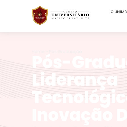
O UNIMB
Home - Pós Graduação
Pós-Gradu
Liderança
Tecnológic
Inovação D