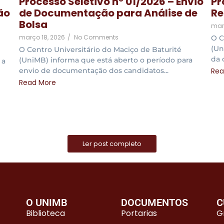
Processo Seletivo nº 01/2026 – Envio
Pr
ão
de Documentação para Análise de
Re
Bolsa
març
março 18, 2026
/
No Comments
O C
(Un
O Centro Universitário do Maciço de Baturité
da 
(UniMB) informa que está aberto o período para
 a
envio de documentação dos candidatos...
Rea
Read More
Ler post completo
O UNIMB
DOCUMENTOS
C
Biblioteca
Portarias
G