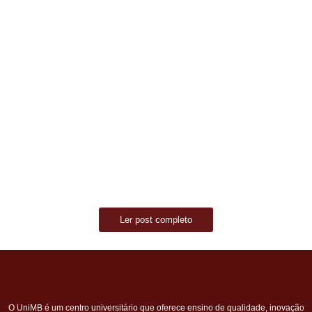
que está aberto o período para envio de documentação dos
candidatos...
Read More
Processo Seletivo nº 01/2026 – Resultado
da Classificação
março 17, 2026
/
No Comments
O Centro Universitário do Maciço de Baturité (UniMB) informa
que já está disponível o resultado da classificação do Processo
Seletivo...
Read More
Ler post completo
O UniMB é um centro universitário que oferece ensino de qualidade, inovação