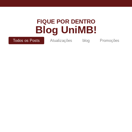
FIQUE POR DENTRO
Blog UniMB!
Todos os Posts
Atualizações
blog
Promoções
De volta ao sucesso: UniMB lança
campanha de Segunda Graduação com
bolsas de até 100% para egressos
abril 15, 2026
/
No Comments
Você já conquistou o seu primeiro diploma com a gente, mas o
mercado de trabalho não para de evoluir. Que...
Read More
Processo Seletivo nº 01/2026 – Envio de
Documentação para Análise de Bolsa
março 18, 2026
/
No Comments
O Centro Universitário do Maciço de Baturité (UniMB) informa