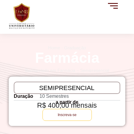
Home - Graduação
Farmácia
Bacharelado em Farmácia – Semipresencial
SEMIPRESENCIAL
Duração
10 Semestres
a partir de
R$ 400,00 mensais
Inscreva-se