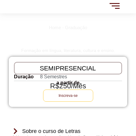
Home - Graduação
Letras
Formação em língua, literatura, cultura e ensino.
SEMIPRESENCIAL
Duração
8 Semestres
a partir de
R$250/Mês
Inscreva-se
Sobre o curso de Letras