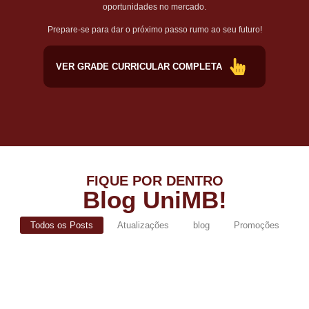
oportunidades no mercado.
Prepare-se para dar o próximo passo rumo ao seu futuro!
VER GRADE CURRICULAR COMPLETA
FIQUE POR DENTRO
Blog UniMB!
Todos os Posts
Atualizações
blog
Promoções
De volta ao sucesso: UniMB lança
campanha de Segunda Graduação com
bolsas de até 100% para egressos