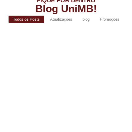
FIQUE POR DENTRO
Blog UniMB!
Todos os Posts
Atualizações
blog
Promoções
De volta ao sucesso: UniMB lança
campanha de Segunda Graduação com
bolsas de até 100% para egressos
abril 15, 2026
/
No Comments
Você já conquistou o seu primeiro diploma com a gente, mas o
mercado de trabalho não para de evoluir. Que...
Read More
Processo Seletivo nº 01/2026 – Envio de
Documentação para Análise de Bolsa
março 18, 2026
/
No Comments
O Centro Universitário do Maciço de Baturité (UniMB) informa
que está aberto o período para envio de documentação dos
candidatos...
Read More