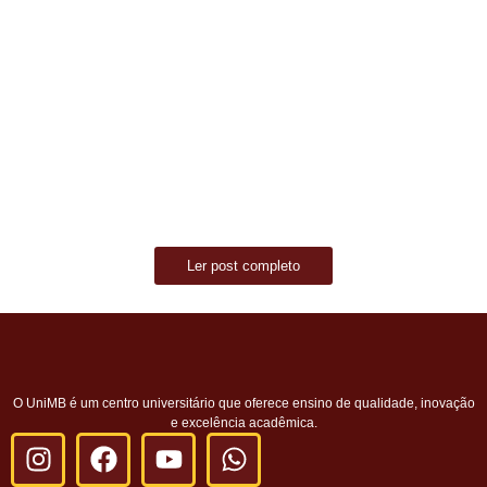
Processo Seletivo nº 01/2026 – Resultado
da Classificação
março 17, 2026
/
No Comments
O Centro Universitário do Maciço de Baturité (UniMB) informa
que já está disponível o resultado da classificação do Processo
Seletivo...
Read More
Ler post completo
O UniMB é um centro universitário que oferece ensino de qualidade, inovação
e excelência acadêmica.