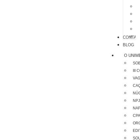
CONTAT
BLOG
O UNIM
SOB
III 
VAG
CA
NÚ
NPJ
NA
CP
OR
EDI
SO