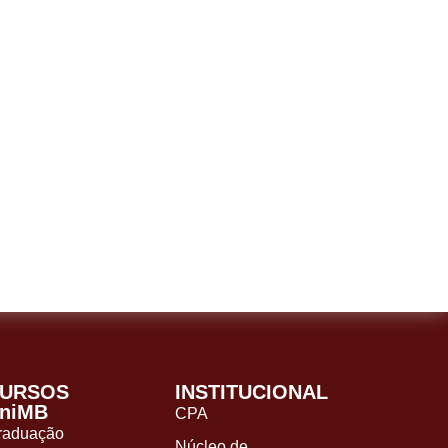
URSOS
INSTITUCIONAL
niMB
CPA
raduação
Núcleo de