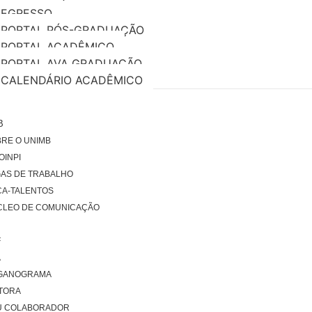
EGRESSO
PORTAL PÓS-GRADUAÇÃO
PORTAL ACADÊMICO
PORTAL AVA GRADUAÇÃO
CALENDÁRIO ACADÊMICO
O
B
RE O UNIMB
COINPI
AS DE TRABALHO
ÇA-TALENTOS
CLEO DE COMUNICAÇÃO
F
A
GANOGRAMA
TORA
U COLABORADOR