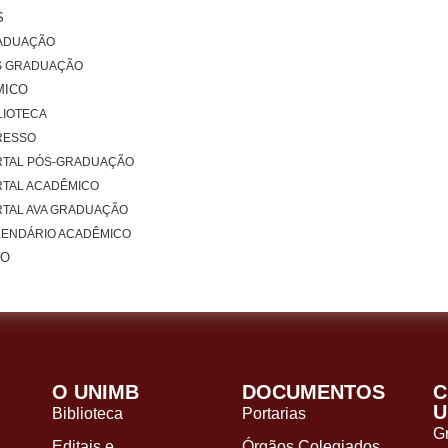
S
ADUAÇÃO
S GRADUAÇÃO
MICO
LIOTECA
RESSO
RTAL PÓS-GRADUAÇÃO
TAL ACADÊMICO
TAL AVA GRADUAÇÃO
LENDÁRIO ACADÊMICO
TO
O UNIMB
DOCUMENTOS
C
U
Biblioteca
Portarias
G
Editais e
Órgãos Colegiados