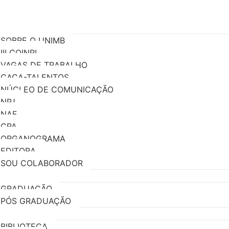
B
SOBRE O UNIMB
III COINPI
VAGAS DE TRABALHO
CAÇA-TALENTOS
NÚCLEO DE COMUNICAÇÃO
NPJ
NAF
CPA
ORGANOGRAMA
EDITORA
SOU COLABORADOR
GRADUAÇÃO
PÓS GRADUAÇÃO
ICO
BIBLIOTECA