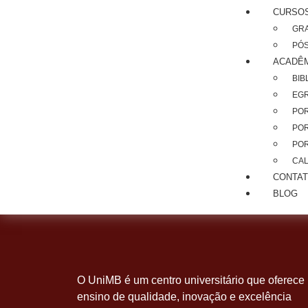
CURSO
GR
PÓ
ACADÊ
BIB
EG
PO
POR
POR
CA
CONTA
BLOG
O UniMB é um centro universitário que oferece
ensino de qualidade, inovação e excelência