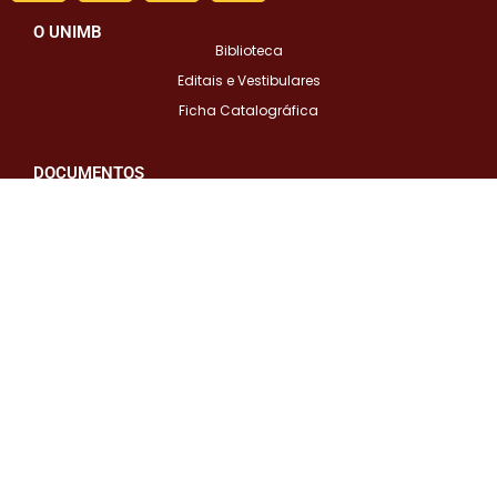
O UNIMB
Biblioteca
Editais e Vestibulares
Ficha Catalográfica
DOCUMENTOS
Portarias
Órgãos Colegiados
CURSOS UniMB
Graduação
Pós-Graduação
INSTITUCIONAL
CPA
Núcleo de Comunicação
Material Didático