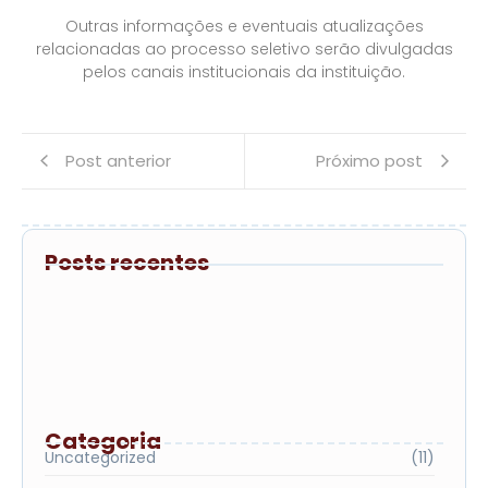
Outras informações e eventuais atualizações
relacionadas ao processo seletivo serão divulgadas
pelos canais institucionais da instituição.
Post anterior
Próximo post
Posts recentes
De volta ao sucesso: UniMB lança
campanha de Segunda Graduação com
bolsas de até 100% para egressos
Processo Seletivo nº 01/2026 – Envio de
Documentação para Análise de Bolsa
Processo Seletivo nº 01/2026 – Resultado
da Classificação
Categoria
Uncategorized
(11)