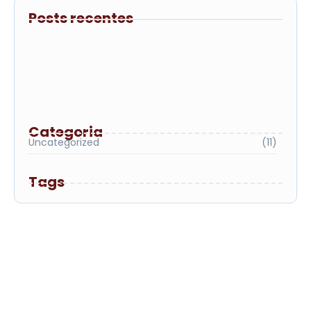
Posts recentes
De volta ao sucesso: UniMB lança
campanha de Segunda Graduação com
bolsas de até 100% para egressos
Processo Seletivo nº 01/2026 – Envio de
Documentação para Análise de Bolsa
Processo Seletivo nº 01/2026 – Resultado
da Classificação
Categoria
Uncategorized
(11)
Tags