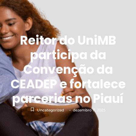
Reitor do UniMB
participa da
Convenção da
CEADEP e fortalece
parcerias no Piauí
-
Uncategorized
dezembro 11, 2025