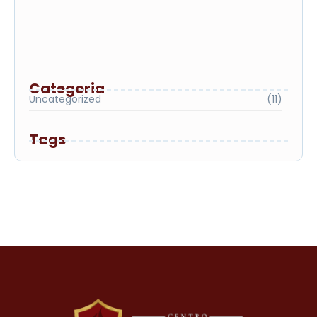
campanha de Segunda Graduação com
bolsas de até 100% para egressos
Processo Seletivo nº 01/2026 – Envio de
Documentação para Análise de Bolsa
Processo Seletivo nº 01/2026 – Resultado
da Classificação
Categoria
Uncategorized
(11)
Tags