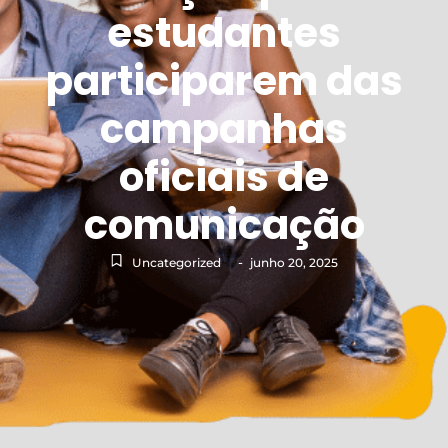
estudantes
participarem das
campanhas
oficiais de
comunicação
-
Uncategorized
junho 20, 2025