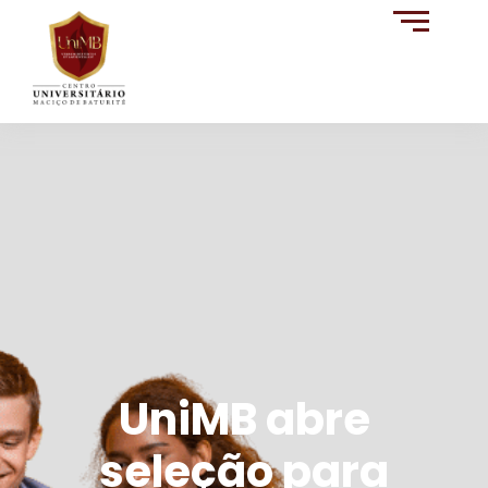
UniMB abre
seleção para