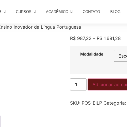
B
CURSOS
ACADÊMICO
CONTATO
BLOG
nsino Inovador da Língua Portuguesa
R$
987,22
–
R$
1.691,28
Modalidade
Adicionar ao ca
SKU:
POS-EILP
Categoria