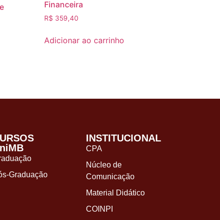
Financeira
 e
a
R$
359,40
Adicionar ao carrinho
URSOS
INSTITUCIONAL
niMB
CPA
raduação
Núcleo de
ós-Graduação
Comunicação
Material Didático
COINPI