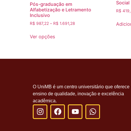
Social
Pós-graduação em
Alfabetização e Letramento
R$
419
Inclusivo
Adicio
R$
987,22
–
R$
1.691,28
Ver opções
O UniMB é um centro universitário que oferece
ensino de qualidade, inovação e excelência
acadêmica.