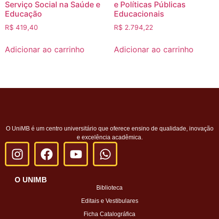
Serviço Social na Saúde e
e Políticas Públicas
Educação
Educacionais
R$
419,40
R$
2.794,22
Adicionar ao carrinho
Adicionar ao carrinho
O UniMB é um centro universitário que oferece ensino de qualidade, inovação
e excelência acadêmica.
O UNIMB
Biblioteca
Editais e Vestibulares
Ficha Catalográfica